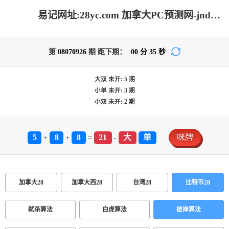
易记网址:28yc.com 加拿大PC预测网-jnd预测网|PC2.8预测走势|加拿大pc28在线预测官网_极致火热优质的免费预测
第
08070926
期 距下期：
00
分
35
秒
大双
未开:
5
期
小单
未开:
3
期
小双
未开:
2
期
5
8
8
21
大
单
咪牌
+
+
=
-
加拿大28
加拿大西28
台湾28
比特币28
弑杀算法
白虎算法
彼岸算法