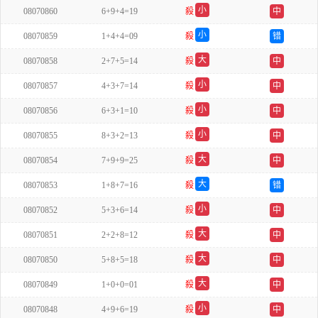
小
08070860
6+9+4=19
殺
中
单
小
08070859
1+4+4=09
殺
错
单
大
08070858
2+7+5=14
殺
中
单
小
08070857
4+3+7=14
殺
中
双
小
08070856
6+3+1=10
殺
中
单
小
08070855
8+3+2=13
殺
中
双
大
08070854
7+9+9=25
殺
中
双
大
08070853
1+8+7=16
殺
错
双
小
08070852
5+3+6=14
殺
中
单
大
08070851
2+2+8=12
殺
中
双
大
08070850
5+8+5=18
殺
中
单
大
08070849
1+0+0=01
殺
中
双
小
08070848
4+9+6=19
殺
中