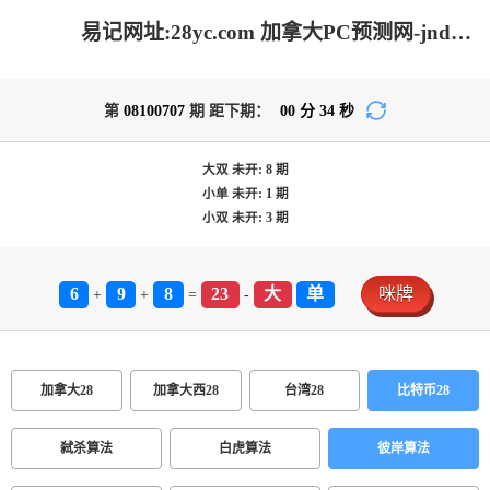
易记网址:28yc.com 加拿大PC预测网-jnd预测网|PC2.8预测走势|加拿大pc28在线预测官网_极致火热优质的免费预测
第
08100707
期 距下期：
00
分
34
秒
大双
未开:
8
期
小单
未开:
1
期
小双
未开:
3
期
6
9
8
23
大
单
咪牌
+
+
=
-
加拿大28
加拿大西28
台湾28
比特币28
弑杀算法
白虎算法
彼岸算法