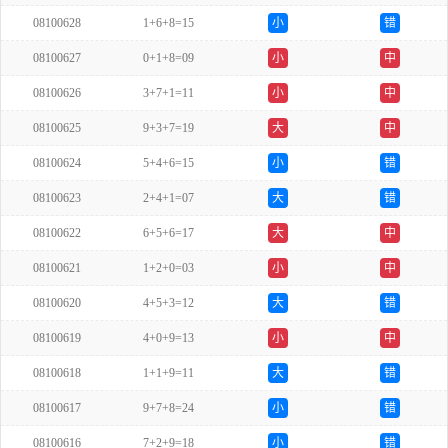
08100628
1+6+8=15
小
错
08100627
0+1+8=09
小
中
08100626
3+7+1=11
小
中
08100625
9+3+7=19
大
中
08100624
5+4+6=15
小
错
08100623
2+4+1=07
大
错
08100622
6+5+6=17
大
中
08100621
1+2+0=03
小
中
08100620
4+5+3=12
大
错
08100619
4+0+9=13
小
中
08100618
1+1+9=11
大
错
08100617
9+7+8=24
小
错
08100616
7+2+9=18
小
错