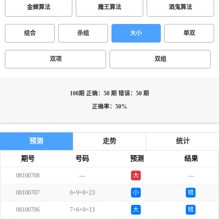
金蝉算法
魔王算法
酒鬼算法
组合
杀组
大小
单双
双项
双组
100期 正确：50 期 错误：50 期
正确率：50%
预测
走势
统计
期号
号码
预测
结果
08100708
---
大
---
单
08100707
6+9+8=23
小
错
08100706
7+6+0=13
大
错