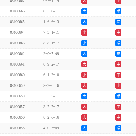
08100667
6+7+1=14
大
中
08100666
0+3+8=11
大
错
08100665
1+6+6=13
大
错
08100664
7+3+1=11
小
中
08100663
8+8+1=17
小
错
08100662
2+0+7=09
大
错
08100661
6+9+2=17
大
中
08100660
6+1+3=10
小
中
08100659
8+2+6=16
大
中
08100658
3+3+5=11
大
错
08100657
3+7+7=17
大
中
08100656
8+2+6=16
大
中
08100655
4+0+5=09
大
错