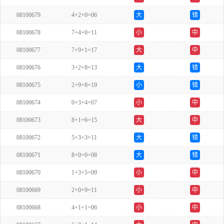
08100679
4+2+0=06
大
错
08100678
7+4+0=11
小
中
08100677
7+9+1=17
大
中
08100676
3+2+8=13
大
错
08100675
2+9+8=19
小
错
08100674
0+3+4=07
小
中
08100673
8+1+6=15
大
中
08100672
5+3+3=11
大
错
08100671
8+0+0=08
大
错
08100670
1+3+5=09
小
中
08100669
2+0+9=11
小
中
08100668
4+1+1=06
小
中