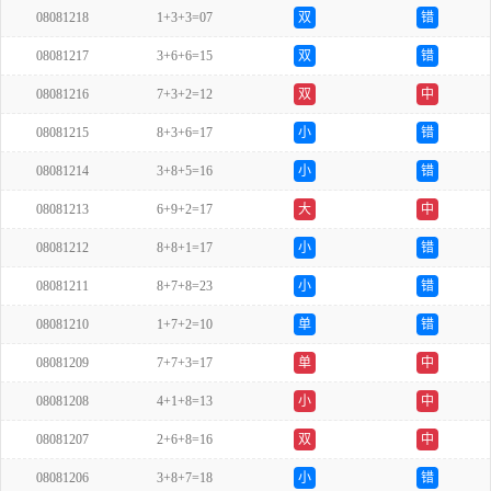
08081218
1+3+3=07
双
错
08081217
3+6+6=15
双
错
08081216
7+3+2=12
双
中
08081215
8+3+6=17
小
错
08081214
3+8+5=16
小
错
08081213
6+9+2=17
大
中
08081212
8+8+1=17
小
错
08081211
8+7+8=23
小
错
08081210
1+7+2=10
单
错
08081209
7+7+3=17
单
中
08081208
4+1+8=13
小
中
08081207
2+6+8=16
双
中
08081206
3+8+7=18
小
错