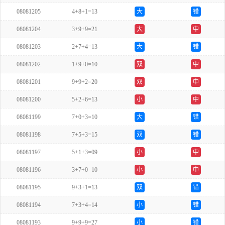
08081205
4+8+1=13
大
错
08081204
3+9+9=21
大
中
08081203
2+7+4=13
大
错
08081202
1+9+0=10
双
中
08081201
9+9+2=20
双
中
08081200
5+2+6=13
小
中
08081199
7+0+3=10
大
错
08081198
7+5+3=15
双
错
08081197
5+1+3=09
小
中
08081196
3+7+0=10
小
中
08081195
9+3+1=13
双
错
08081194
7+3+4=14
小
错
08081193
9+9+9=27
小
错