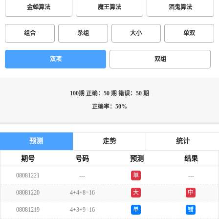
金蝉算法
魔王算法
酒鬼算法
组合
杀组
大小
单双
双项
双组
100期 正确：50 期 错误：50 期
正确率：50%
预测
走势
统计
期号
号码
预测
结果
08081221
---
单
---
08081220
4+4+8=16
大
中
08081219
4+3+9=16
单
错