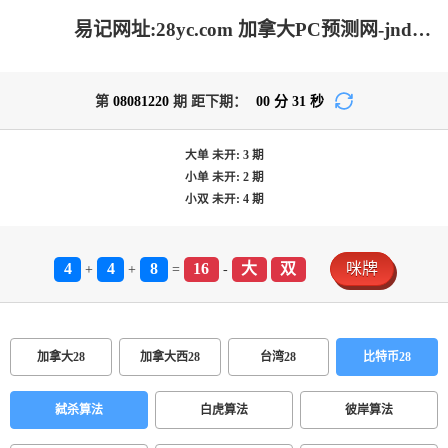
易记网址:28yc.com 加拿大PC预测网-jnd预测网|PC2.8预测走势|加拿大pc28在线预测官网_极致火热优质的免费预测
第
08081220
期 距下期：
00
分
31
秒
大单
未开:
3
期
小单
未开:
2
期
小双
未开:
4
期
4
4
8
16
大
双
咪牌
+
+
=
-
加拿大28
加拿大西28
台湾28
比特币28
弑杀算法
白虎算法
彼岸算法