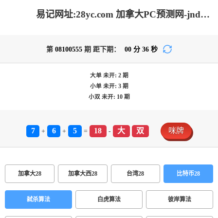
易记网址:28yc.com 加拿大PC预测网-jnd预测网|PC2.8预测走势|加拿大pc28在线预测官网_极致火热优质的免费预测
第
08100555
期 距下期：
00
分
36
秒
大单
未开:
2
期
小单
未开:
3
期
小双
未开:
10
期
7
6
5
18
大
双
咪牌
+
+
=
-
加拿大28
加拿大西28
台湾28
比特币28
弑杀算法
白虎算法
彼岸算法