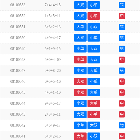
08100553
7+4+4=15
大双
小单
错
08100552
1+5+5=11
大双
小单
中
08100551
3+8+2=13
大单
小双
错
08100550
4+9+4=17
大双
小单
错
08100549
5+1+9=15
小单
大双
错
08100548
5+0+4=09
小单
大双
中
08100547
9+9+8=26
小双
大单
错
08100546
6+5+5=16
大双
小单
中
08100545
4+5+1=10
小双
大单
中
08100544
9+3+5=17
小双
大单
中
08100543
2+3+6=11
大双
小单
中
08100542
3+5+9=17
小单
大双
错
08100541
5+8+2=15
大单
小双
中