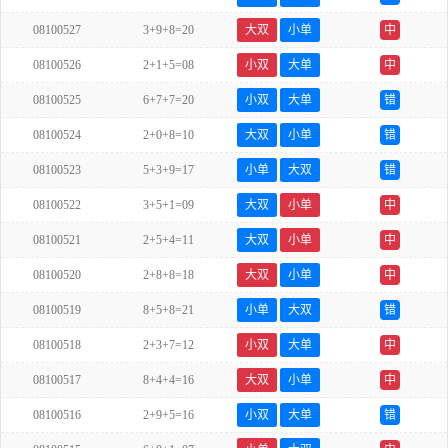
08100527
3+9+8=20
大双
小单
中
08100526
2+1+5=08
小双
大单
中
08100525
6+7+7=20
小双
大单
错
08100524
2+0+8=10
大双
小单
错
08100523
5+3+9=17
小单
大双
错
08100522
3+5+1=09
大双
小单
中
08100521
2+5+4=11
大双
小单
中
08100520
2+8+8=18
大双
小单
中
08100519
8+5+8=21
小单
大双
错
08100518
2+3+7=12
小双
大单
中
08100517
8+4+4=16
大双
小单
中
08100516
2+9+5=16
小双
大单
错