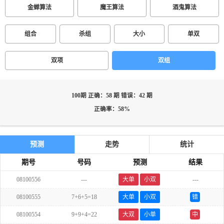
金蝉算法
魔王算法
酒鬼算法
组合
杀组
大小
单双
双项
双组
100期 正确：58 期 错误：42 期
正确率：58%
预测
走势
统计
期号
号码
预测
结果
08100556
---
大单
小双
---
08100555
7+6+5=18
大单
小双
错
08100554
9+9+4=22
大双
小单
中