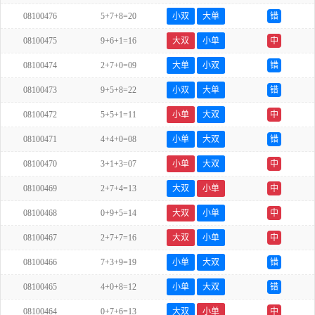
08100476
5+7+8=20
小双
大单
错
08100475
9+6+1=16
大双
小单
中
08100474
2+7+0=09
大单
小双
错
08100473
9+5+8=22
小双
大单
错
08100472
5+5+1=11
小单
大双
中
08100471
4+4+0=08
小单
大双
错
08100470
3+1+3=07
小单
大双
中
08100469
2+7+4=13
大双
小单
中
08100468
0+9+5=14
大双
小单
中
08100467
2+7+7=16
大双
小单
中
08100466
7+3+9=19
小单
大双
错
08100465
4+0+8=12
小单
大双
错
08100464
0+7+6=13
大双
小单
中