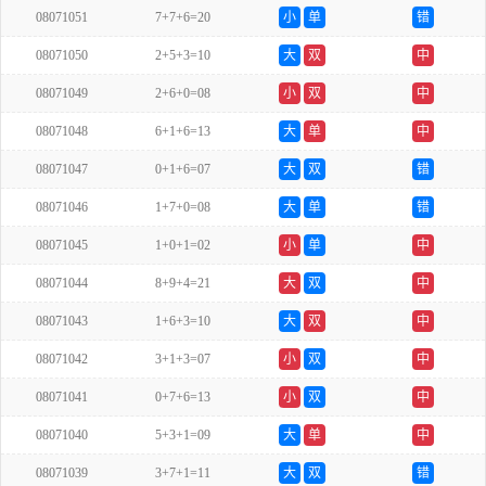
08071051
7+7+6=20
小
单
错
08071050
2+5+3=10
大
双
中
08071049
2+6+0=08
小
双
中
08071048
6+1+6=13
大
单
中
08071047
0+1+6=07
大
双
错
08071046
1+7+0=08
大
单
错
08071045
1+0+1=02
小
单
中
08071044
8+9+4=21
大
双
中
08071043
1+6+3=10
大
双
中
08071042
3+1+3=07
小
双
中
08071041
0+7+6=13
小
双
中
08071040
5+3+1=09
大
单
中
08071039
3+7+1=11
大
双
错