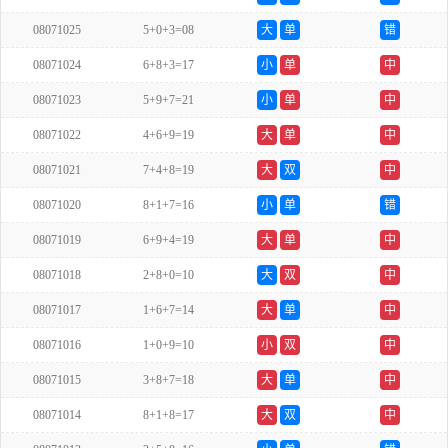
08071025
5+0+3=08
大
单
错
08071024
6+8+3=17
小
单
中
08071023
5+9+7=21
小
单
中
08071022
4+6+9=19
大
单
中
08071021
7+4+8=19
大
双
中
08071020
8+1+7=16
小
单
错
08071019
6+9+4=19
大
单
中
08071018
2+8+0=10
大
双
中
08071017
1+6+7=14
大
单
中
08071016
1+0+9=10
小
双
中
08071015
3+8+7=18
大
单
中
08071014
8+1+8=17
大
双
中