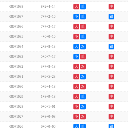
08071038
8+2+4=14
大
单
中
08071037
7+7+2=16
小
单
错
08071036
7+7+3=17
大
单
中
08071035
4+6+0=10
小
单
中
08071034
2+3+8=13
大
双
错
08071033
5+5+7=17
小
单
中
08071032
3+7+8=18
大
双
中
08071031
9+9+5=23
大
双
中
08071030
5+9+4=18
大
双
中
08071029
1+8+9=18
大
单
中
08071028
0+0+1=01
小
双
中
08071027
0+8+0=08
小
双
中
08071026
6+0+0=06
大
单
错