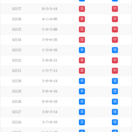
62137
8+3+3=14
双
中
62136
4+1+4=09
单
中
62135
1+4+3=08
双
中
62134
5+9+6=20
双
中
62133
1+3+6=10
单
错
62132
5+8+8=21
单
中
62131
1+5+7=13
单
中
62130
5+9+0=14
单
错
62129
3+9+4=16
单
错
62128
0+9+9=18
单
错
62127
3+8+3=14
单
错
62126
3+7+9=19
双
错