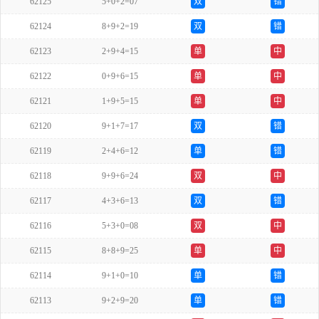
62125
5+0+2=07
双
错
62124
8+9+2=19
双
错
62123
2+9+4=15
单
中
62122
0+9+6=15
单
中
62121
1+9+5=15
单
中
62120
9+1+7=17
双
错
62119
2+4+6=12
单
错
62118
9+9+6=24
双
中
62117
4+3+6=13
双
错
62116
5+3+0=08
双
中
62115
8+8+9=25
单
中
62114
9+1+0=10
单
错
62113
9+2+9=20
单
错