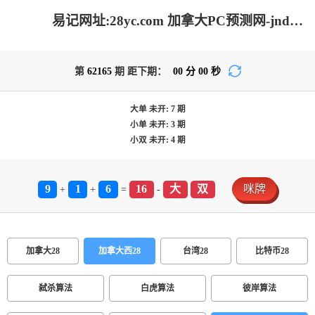
易记网址:28yc.com 加拿大PC预测网-jnd预测网|PC2.8预测走势|加拿大pc28在线预测官网_极致火热优质的免费预测
第
62165
期 距下期：
00
分
00
秒
大单
未开:
7
期
小单
未开:
3
期
小双
未开:
4
期
9
1
6
16
大
双
咪牌
+
+
=
-
加拿大28
加拿大西28
台湾28
比特币28
弑杀算法
白虎算法
彼岸算法