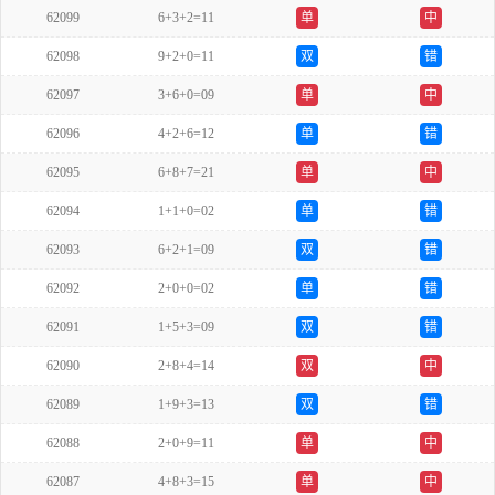
62099
6+3+2=11
单
中
62098
9+2+0=11
双
错
62097
3+6+0=09
单
中
62096
4+2+6=12
单
错
62095
6+8+7=21
单
中
62094
1+1+0=02
单
错
62093
6+2+1=09
双
错
62092
2+0+0=02
单
错
62091
1+5+3=09
双
错
62090
2+8+4=14
双
中
62089
1+9+3=13
双
错
62088
2+0+9=11
单
中
62087
4+8+3=15
单
中