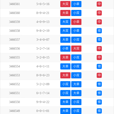
3466561
5+6+5=16
大双
小单
中
3466560
8+9+4=21
大单
小双
中
3466559
4+0+9=13
大双
小单
中
3466558
9+8+2=19
大双
小单
错
3466557
3+4+0=07
大单
小双
错
3466556
5+2+7=14
小单
大双
中
3466555
5+2+8=15
大单
小双
中
3466554
4+6+1=11
大单
小双
错
3466553
8+9+6=23
大单
小双
中
3466552
5+2+2=09
小双
大单
错
3466551
6+1+7=14
小双
大单
错
3466550
9+9+4=22
大单
小双
错
3466549
0+0+1=01
大单
小双
错