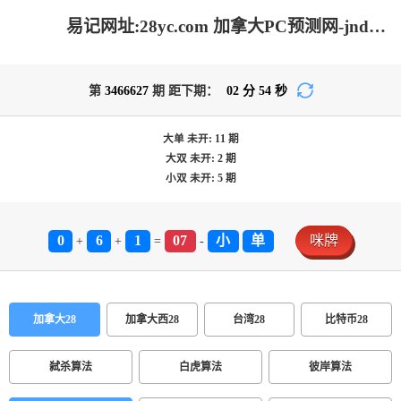
易记网址:28yc.com 加拿大PC预测网-jnd预测网|PC2.8预测走势|加拿大pc28在线预测官网_极致火热优质的免费预测
第
3466627
期 距下期：
02
分
54
秒
大单
未开:
11
期
大双
未开:
2
期
小双
未开:
5
期
0
6
1
07
小
单
咪牌
+
+
=
-
加拿大28
加拿大西28
台湾28
比特币28
弑杀算法
白虎算法
彼岸算法