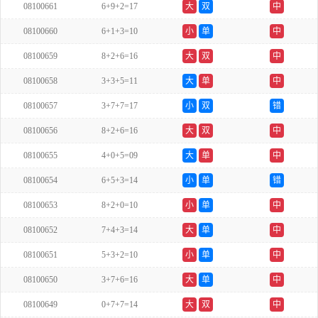
08100661
6+9+2=17
大
双
中
08100660
6+1+3=10
小
单
中
08100659
8+2+6=16
大
双
中
08100658
3+3+5=11
大
单
中
08100657
3+7+7=17
小
双
错
08100656
8+2+6=16
大
双
中
08100655
4+0+5=09
大
单
中
08100654
6+5+3=14
小
单
错
08100653
8+2+0=10
小
单
中
08100652
7+4+3=14
大
单
中
08100651
5+3+2=10
小
单
中
08100650
3+7+6=16
大
单
中
08100649
0+7+7=14
大
双
中