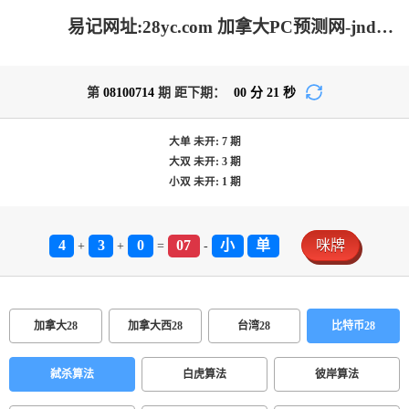
易记网址:28yc.com 加拿大PC预测网-jnd预测网|PC2.8预测走势|加拿大pc28在线预测官网_极致火热优质的免费预测
第
08100714
期 距下期：
00
分
21
秒
大单
未开:
7
期
大双
未开:
3
期
小双
未开:
1
期
4
3
0
07
小
单
咪牌
+
+
=
-
加拿大28
加拿大西28
台湾28
比特币28
弑杀算法
白虎算法
彼岸算法