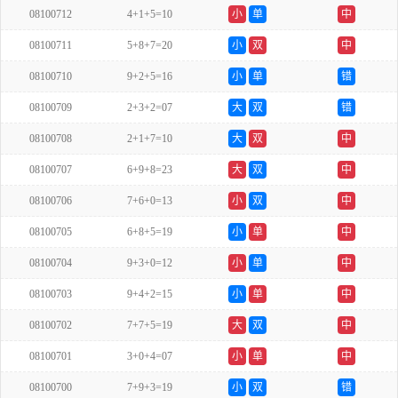
08100712
4+1+5=10
小
单
中
08100711
5+8+7=20
小
双
中
08100710
9+2+5=16
小
单
错
08100709
2+3+2=07
大
双
错
08100708
2+1+7=10
大
双
中
08100707
6+9+8=23
大
双
中
08100706
7+6+0=13
小
双
中
08100705
6+8+5=19
小
单
中
08100704
9+3+0=12
小
单
中
08100703
9+4+2=15
小
单
中
08100702
7+7+5=19
大
双
中
08100701
3+0+4=07
小
单
中
08100700
7+9+3=19
小
双
错